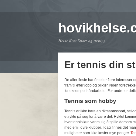
hovikhelse
Helse Kost Sport og trening
Er tennis din s
De aller fleste har én eller flere interesse
fram til etter jobb og plikter. Noen foretrekke
for eksempel håndarbeid. For andre er dett
Tennis som hobby
Tennis er ikke bare en rikmannssport, selv
et rykte på seg for å være det. Ryktet komme
hvor tennis kun var mulig å spille dersom 
medlem i dyre klubber. I dag finnes det ma
muligheter som ikke koster mye penger.
Te