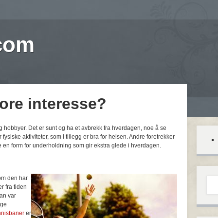
.com
tore interesse?
r og hobbyer. Det er sunt og ha et avbrekk fra hverdagen, noe å se
r fysiske aktiviteter, som i tillegg er bra for helsen. Andre foretrekker
e en form for underholdning som gir ekstra glede i hverdagen.
 om den har
r fra tiden
man var
nge
nnisbaner
er