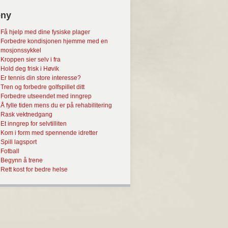
ny
Få hjelp med dine fysiske plager
Forbedre kondisjonen hjemme med en
mosjonssykkel
Kroppen sier selv i fra
Hold deg frisk i Høvik
Er tennis din store interesse?
Tren og forbedre golfspillet ditt
Forbedre utseendet med inngrep
Å fylle tiden mens du er på rehabilitering
Rask vektnedgang
Et inngrep for selvtilliten
Kom i form med spennende idretter
Spill lagsport
Fotball
Begynn å trene
Rett kost for bedre helse