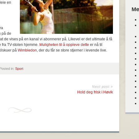
leie en
Me
ra
g på de
at de vises på en kanal vi abonnerer på. Likevel er det ultimate å få
ke fra TV-stolen hjemme.
Muligheten til å oppleve dette
er nå til
tilskuer på
Wimbledon
, der du får se store stjerner i levende live.
Posted in:
Sport
Next post »
Hold deg frisk i Høvik