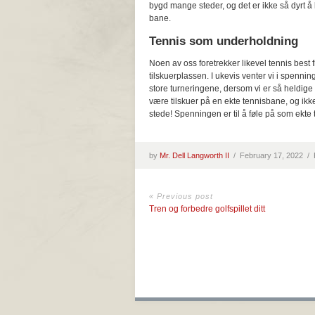
bygd mange steder, og det er ikke så dyrt å 
bane.
Tennis som underholdning
Noen av oss foretrekker likevel tennis best f
tilskuerplassen. I ukevis venter vi i spennin
store turneringene, dersom vi er så heldige 
være tilskuer på en ekte tennisbane, og ik
stede! Spenningen er til å føle på som ekte 
by
Mr. Dell Langworth II
/
February 17, 2022 /
« Previous post
Tren og forbedre golfspillet ditt